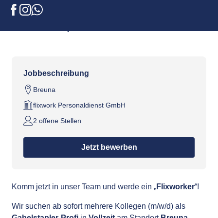
Gabelstapler-Profi (m/w/d)
Facebook
Instagram
WhatsApp
200€ Startprämie
Jobbeschreibung
Breuna
flixwork Personaldienst GmbH
2 offene Stellen
Jetzt bewerben
Komm jetzt in unser Team und werde ein „
Flixworker
“!
Wir suchen ab sofort mehrere Kollegen (m/w/d) als
Gabelstapler-Profi
in
Vollzeit
am Standort
Breuna
.