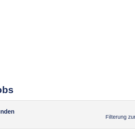
obs
unden
Filterung z