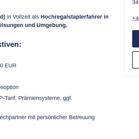
34
/d)
in Vollzeit als
Hochregalstaplerfahrer in
+4
elsungen
und Umgebung.
tiven:
500 EUR
eoption
-Tarif, Prämiensysteme, ggf.
rechpartner mit persönlicher Betreuung