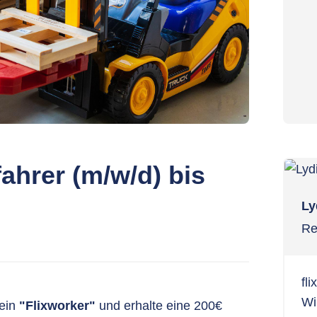
ahrer (m/w/d) bis
Ly
Re
fl
Wi
 ein
"Flixworker"
und erhalte eine 200€