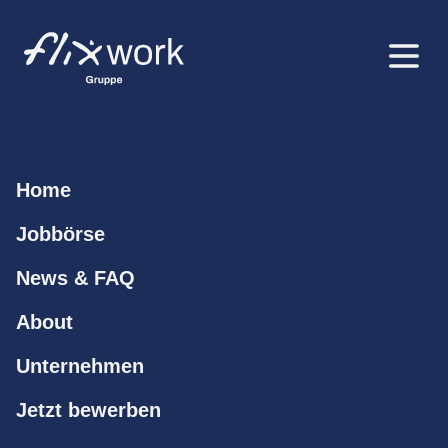
Sie finden keine
Home
Auszubildenden?
Jobbörse
Ausbildungsplätze mit FlixAzubi zuverlässig
News & FAQ
besetzen – persönliche Ansprache, geprüfte
About
Kandidat:innen und transparenter Festpreis.
Unternehmen
Jetzt bewerben