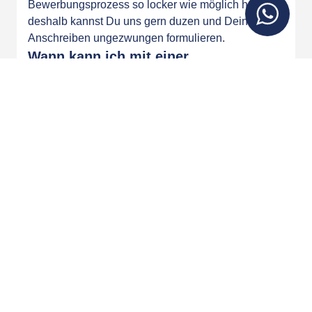
Bewerbungsprozess so locker wie möglich halten,
deshalb kannst Du uns gern duzen und Dein
Anschreiben ungezwungen formulieren.
Wann kann ich mit einer
Rückmeldung rechnen?
Nach Eingang Deiner Bewerbung melden wir uns
zügig bei Dir. Allerdings erreichen uns täglich viele
Bewerbungen, sodass wir nicht direkt antworten
können. Du hörst von uns in der Regel nach 3-4
Tagen, wenn Deine Daten vollständig sind — je
mehr Du uns also über Deine Person und Deine
Motivation verrätst, desto eher können wir Dir eine
Rückmeldung geben!
Kann ich ohne Termin bei euch vorbei
kommen?
Nein, leider nicht, aber Du kannst gerne einen
Termin mit uns innerhalb unserer Geschäftszeiten
vereinbaren oder zu unserem
Bewerberfrühstück