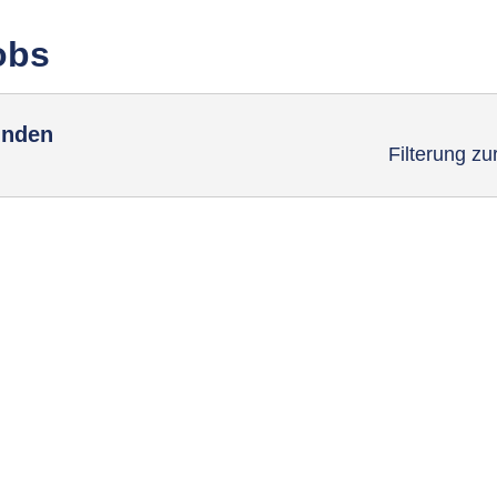
obs
unden
Filterung z