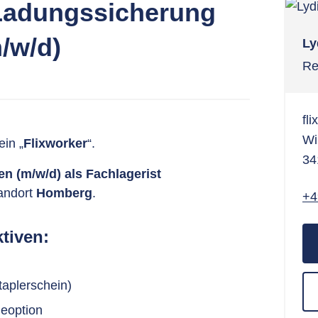
 Ladungssicherung
/w/d)
Ly
Re
fl
Wi
in „
Flixworker
“.
34
n (m/w/d) als Fachlagerist
andort
Homberg
.
+4
tiven:
taplerschein)
eoption