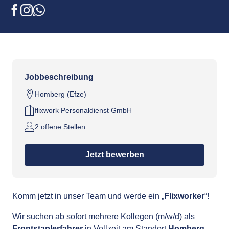
Frontstaplerfahrer (m/w/d) bis
Facebook
Instagram
WhatsApp
17 EUR/Std.
Jobbeschreibung
Homberg (Efze)
flixwork Personaldienst GmbH
2 offene Stellen
Jetzt bewerben
Komm jetzt in unser Team und werde ein „
Flixworker
“!
Wir suchen ab sofort mehrere Kollegen (m/w/d) als
Frontstaplerfahrer
in Vollzeit am Standort
Homberg