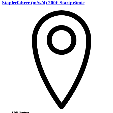
Staplerfahrer (m/w/d) 200€ Startprämie
Göttingen